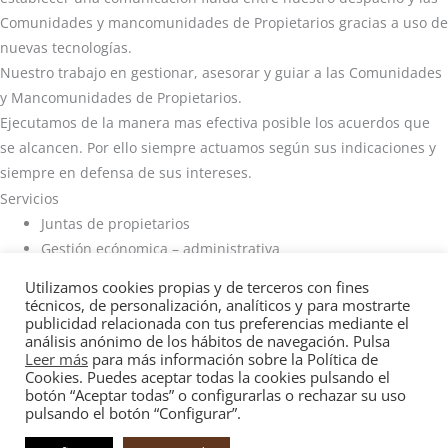
Comunidades y mancomunidades de Propietarios gracias a uso de
nuevas tecnologías.
Nuestro trabajo en gestionar, asesorar y guiar a las Comunidades
y Mancomunidades de Propietarios.
Ejecutamos de la manera mas efectiva posible los acuerdos que
se alcancen. Por ello siempre actuamos según sus indicaciones y
siempre en defensa de sus intereses.
Servicios
Juntas de propietarios
Gestión ecónomica – administrativa
Libros comunitarios
Utilizamos cookies propias y de terceros con fines
Gestión contable
técnicos, de personalización, analíticos y para mostrarte
publicidad relacionada con tus preferencias mediante el
análisis anónimo de los hábitos de navegación. Pulsa
Inspecciones y asimilados
Leer más
para más información sobre la Política de
Estados económicos
Cookies. Puedes aceptar todas la cookies pulsando el
Adaptación y cumplimiento de la L.O.P.D.
botón “Aceptar todas” o configurarlas o rechazar su uso
pulsando el botón “Configurar”.
Gestiones de obras, conservación y mantenimiento